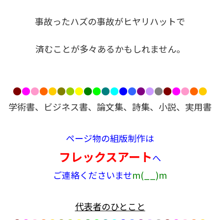
事故ったハズの事故がヒヤリハットで
済むことが多々あるかもしれません。
●
●
●
●
●
●
●
●
●
●
●
●
●
●
●
●
●
●
●
●
●
●
学術書、ビジネス書、論文集、詩集、小説、実用書

ページ物の組版制作は
フレックスアート
へ
ご連絡くださいませ
m(__)m

代表者のひとこと