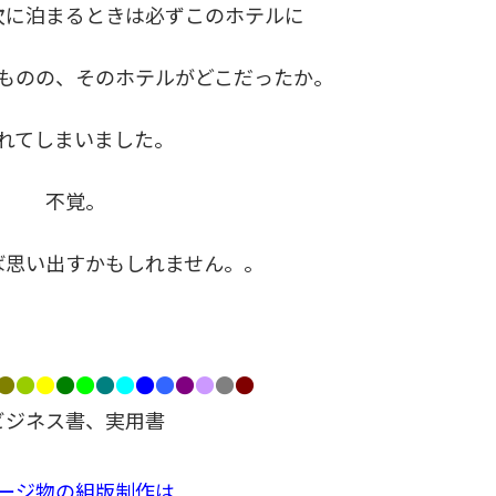
次に泊まるときは必ずこのホテルに
ものの、そのホテルがどこだったか。
れてしまいました。
不覚。
ば思い出すかもしれません。。
●
●
●
●
●
●
●
●
●
●
●
●
●
ビジネス書、実用書

ージ物の組版制作は