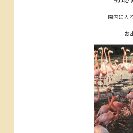
私は必
園内に入
お