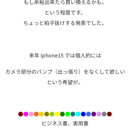
もし余裕出来たら買い換えるかも。
という程度です。
ちょっと拍子抜けする発表でした。
来年 iphone15 では個人的には
カメラ部分のバンプ（出っ張り）をなくして欲しい
という希望が。
●
●
●
●
●
●
●
●
●
●
●
●
●
●
●
●
●
●
ビジネス書、実用書
